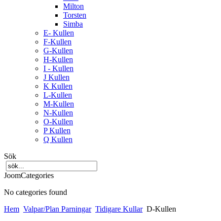
Milton
Torsten
Simba
E- Kullen
F-Kullen
G-Kullen
H-Kullen
I - Kullen
J Kullen
K Kullen
L-Kullen
M-Kullen
N-Kullen
O-Kullen
P Kullen
Q Kullen
Sök
JoomCategories
No categories found
Hem
Valpar/Plan Parningar
Tidigare Kullar
D-Kullen