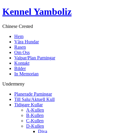
Kennel Yamboliz
Chinese Crested
Hem
Våra Hundar
Rasen
Om Oss
Valpar/Plan Parningar
Kontakt
Bilder
In Memorian
Undermeny
Planerade Parningar
Till Salu/Aktuell Kull
Tidigare Kullar
A-Kullen
B-Kullen
C-Kullen
D-Kullen
Diva